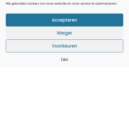
Wij gebruiken cookies om onze website en onze service te optimaliseren.
Accepteren
JCI Genk
.
Weiger
Groeikansen tot leiderschap aanbieden die jonge mensen
Voorkeuren
aanzetten tot het creëren van positieve veranderingen.
Faqs
Contact Info
JCI Genk
BE 0416.457.127