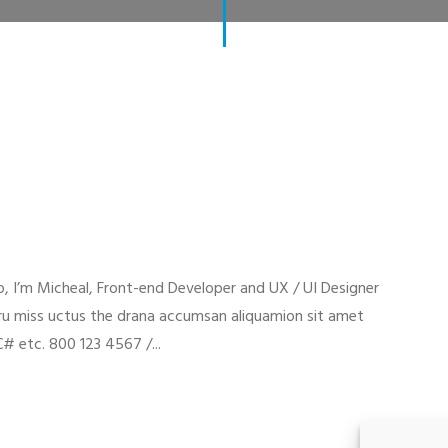
 I’m Micheal, Front-end Developer and UX / UI Designer
ru miss uctus the drana accumsan aliquamion sit amet
 C# etc. 800 123 4567 /...