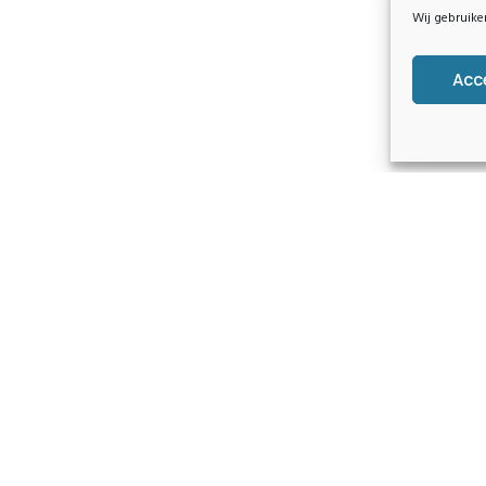
Wij gebruike
Acc
Contact Info
JCI Genk
BE 0416.457.127