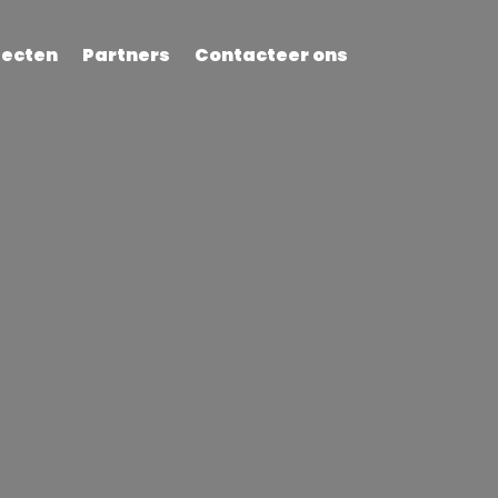
jecten
Partners
Contacteer ons