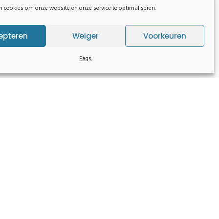
n cookies om onze website en onze service te optimaliseren.
epteren
Weiger
Voorkeuren
Faqs
Word lid
Ben je tussen 18-40? Contacteer ons!