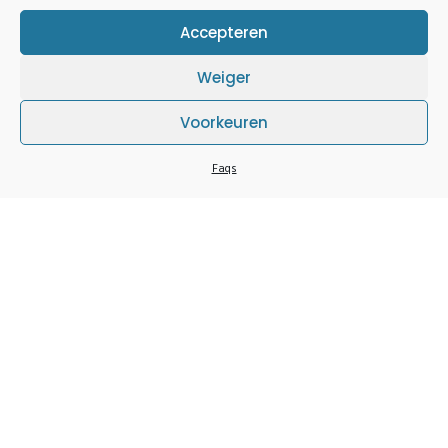
Accepteren
Weiger
Voorkeuren
Faqs
JCI Genk
.
Groeikansen tot leiderschap aanbieden die jonge mensen
aanzetten tot het creëren van positieve veranderingen.